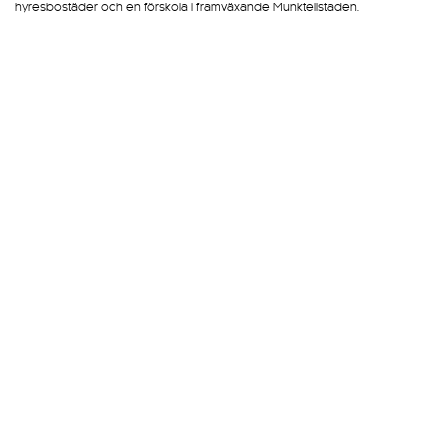
hyresbostäder och en förskola i framväxande Munktellstaden.