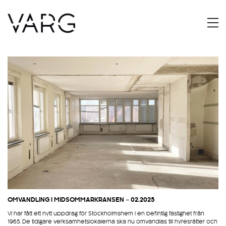
OMVANDLING I MIDSOMMARKRANSEN – 02.2025
Vi har fått ett nytt uppdrag för Stockholmshem i en befintlig fastighet från
1965. De tidigare verksamhetslokalerna ska nu omvandlas till hyresrätter och