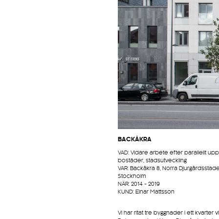
BACKÅKRA
VAD: Vidare arbete efter parallellt upp
bostäder, stadsutveckling
VAR: Backåkra 8, Norra Djurgårdsstade
Stockholm
NÄR: 2014 - 2019
KUND: Einar Mattsson
Vi har ritat tre byggnader i ett kvarter v