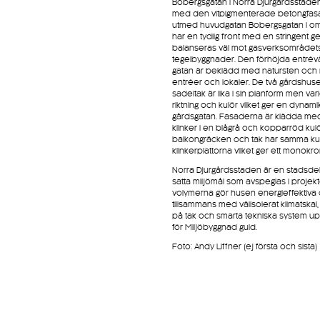
Bobergsgatan i Norra Djurgårdsstaden
med den vitpigmenterade betongfasa
utmed huvudgatan Bobergsgatan i o
har en tydlig front med en stringent g
balanseras väl mot gasverksområdet
tegelbyggnader. Den förhöjda entrév
gatan är beklädd med natursten och
entréer och lokaler. De två gårdshu
sadeltak är lika i sin planform men vari
riktning och kulör vilket ger en dynamik t
gårdsgatan. Fasaderna är klädda med
klinker i en blågrå och kopparröd kulö
balkongräcken och tak har samma ku
klinkerplattorna vilket ger ett monokro
Norra Djurgårdsstaden är en stadsde
satta miljömål som avspeglas i projekt
volymerna gör husen energieffektiva
tillsammans med välisolerat klimatskal
på tak och smarta tekniska system u
för Miljöbyggnad guld.
Foto: Andy Liffner (ej första och sista)