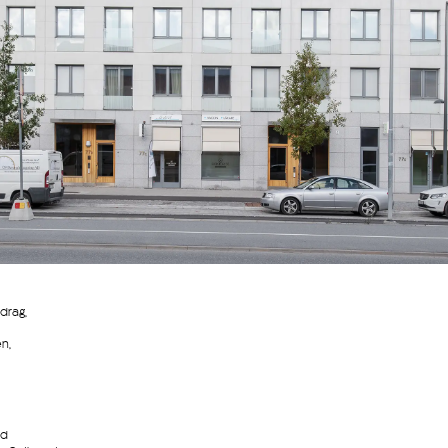
drag,
n,
id