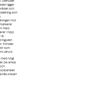
. Gathuset
den ligger
mrådet och
estaltning som
s
åningen mot
 markerar
sen med
erar i höjd,
ill
 ingjuten
r. Fönster,
lör som
mt uttryck.
l med högt
et. De enkla
 och
, solpaneler
ppnås kraven