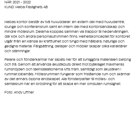
NÄR: 2021 - 2022
KUND: Heba Fastighets AB
Hebas kontor består av två huvuddelar: en extern del med huvudentré,
lounge och konferensrum samt en intern del med kontorslandskap och
mindre mötesrum. Delarna kopplas samman via trappor till nedervåningen,
där kök och andra personalutrymmen finns. Helhetskonceptet för kontoret
utgår ifrån en känsla av kraftfullhet och tyngd med hållbara, naturliga och
gedigna material. Färgsättning, detaljer och möbler skapar olika karaktärer
och stämningar.
Pelare och fönsterkarmar har slipats ner för att synliggöra materialen betong
och trä. Genom att använda akustikputs direkt mot bjälklaget maximeras
rumshöjden och takinstallationerna lyfts fram, samtidigt som akustiken i
rummet bibehålls. Mötesrummen fungerar som fristående rum och skärmar
av det annars öppna landskapet. Alla fönsterpartier till mötes- och
samtalsrum har en bröstning för att skapa en mer omsluten rumslighet.
Foto: Andy Liffner