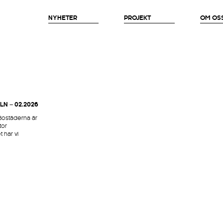
NYHETER
PROJEKT
OM OS
LN – 02.2026
 Bostäderna är
tor
t har vi